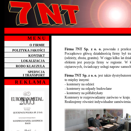
M E N U
O FIRMIE
Firma 7NT Sp. z o. o.
powstała z przeksz
POLITYKA JAKOŚCI
Początkowo główą działalnością firmy był t
KONTAKT
(odzieży, zboża, granitu). W ciągu kilku lat dzi
LOKALIZACJA
efektem jest pozycja firmy w regionie. W k
RODO KLAUZULA
ciężarowych, świadczący usługi napraw samoc
SPEDYCJA
Firma 7NT Sp. z o. o.
jest także dystrybutor
I TRANSPORT
to między innymi:
R E K L A M A
- kontenery na odzież
- kontenery na odpady budowlane
- kontenery na półfabrykaty
Kontenery te rozprowadzamy zarówno w kraju ja
Realizujemy również indywidualne zamówienia